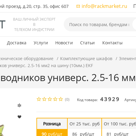
info@rackmarket.ru
ПН-
 проезд, д.20, стр. 35, офис 607
ВАШ ЛИЧНЫЙ ЭКСПЕРТ
В
ТЕЛЕКОМ ИНДУСТРИИ
Доставка
Услуги
Новости
Статьи
Контакты
ехническое оборудование
Комплектующие шкафов
Элемен
ов универс. 2.5-16 мм2 на шину (10мм.) EKF
водников универс. 2.5-16 мм
43929
(0)
Код товара:
Артику
Розница
От 25 тыс. руб
От 100 тыс. ру
90
руб/шт
86
руб/шт
81
руб/шт