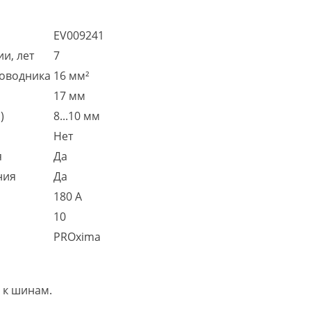
EV009241
и, лет
7
роводника
16 мм²
17 мм
)
8...10 мм
Нет
я
Да
ния
Да
180 А
10
PROxima
 к шинам.