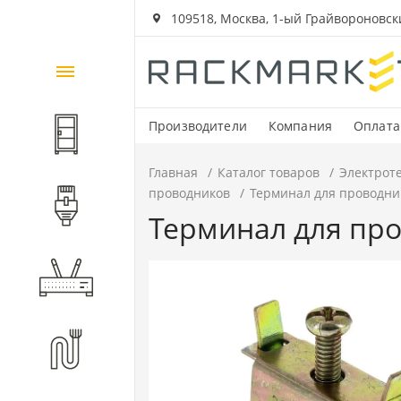
109518, Москва, 1-ый Грайвороновский
Каталог
товаров
Производители
Компания
Оплата
Шкафы и стойки
Главная
Каталог товаров
Электрот
проводников
Терминал для проводник
Компоненты СКС
Терминал для про
Активное оборудование
Волоконно-оптические
компоненты