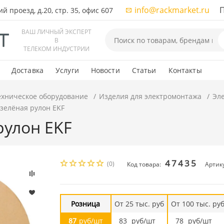
info@rackmarket.ru
ПН-
 проезд, д.20, стр. 35, офис 607
ВАШ ЛИЧНЫЙ ЭКСПЕРТ
В
ТЕЛЕКОМ ИНДУСТРИИ
Доставка
Услуги
Новости
Статьи
Контакты
ехническое оборудование
Изделия для электромонтажа
Эл
 зелёная рулон EKF
рулон EKF
47435
(0)
Код товара:
Артику
Розница
От 25 тыс. руб
От 100 тыс. ру
87
руб/шт
83
руб/шт
78
руб/шт