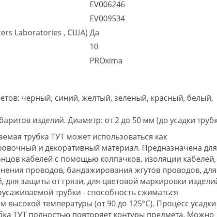
EV006246
EV009534
ers Laboratories , США)
Да
10
PROxima
ов: черный, синий, желтый, зеленый, красный, белый,
ритов изделий. Диаметр: от 2 до 50 мм (до усадки труб
емая трубка ТУТ может использоваться как
овочный и декоративный материал. Предназначена дл
онцов кабелей с помощью колпачков, изоляции кабелей,
инения проводов, бандажирования жгутов проводов, для
 для защиты от грязи, для цветовой маркировки издели
моусаживаемой трубки - способность сжиматься
м высокой температуры (от 90 до 125°С). Процесс усадки
убка ТУТ полностью повторяет контуры предмета. Можно