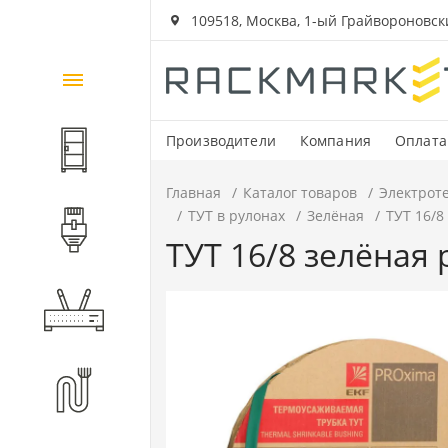
109518, Москва, 1-ый Грайвороновский
Каталог
товаров
Производители
Компания
Оплата
Шкафы и стойки
Главная
Каталог товаров
Электрот
ТУТ в рулонах
Зелёная
ТУТ 16/8
Компоненты СКС
ТУТ 16/8 зелёная 
Активное оборудование
Волоконно-оптические
компоненты