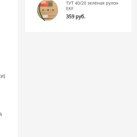
ТУТ 40/20 зелёная рулон
EKF
359 руб.
ки)
я
й