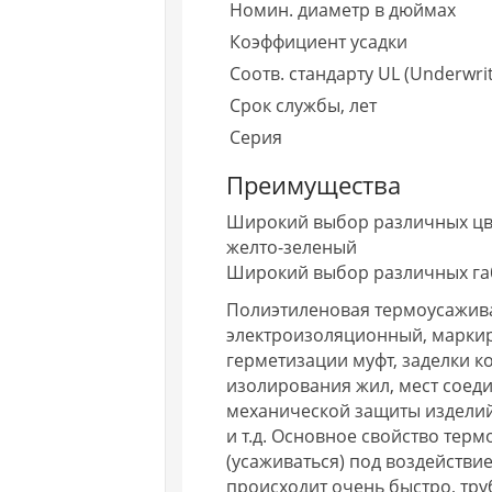
Номин. диаметр в дюймах
Коэффициент усадки
Соотв. стандарту UL (Underwrit
Срок службы, лет
Серия
Преимущества
Широкий выбор различных цвет
желто-зеленый
Широкий выбор различных габа
Полиэтиленовая термоусажива
электроизоляционный, маркир
герметизации муфт, заделки к
изолирования жил, мест соед
механической защиты изделий,
и т.д. Основное свойство тер
(усаживаться) под воздействие
происходит очень быстро, тр