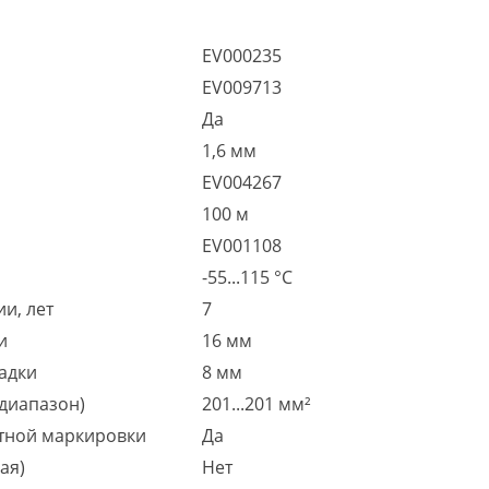
EV000235
EV009713
Да
1,6 мм
EV004267
100 м
EV001108
-55...115 °C
и, лет
7
и
16 мм
адки
8 мм
диапазон)
201...201 мм²
тной маркировки
Да
ая)
Нет