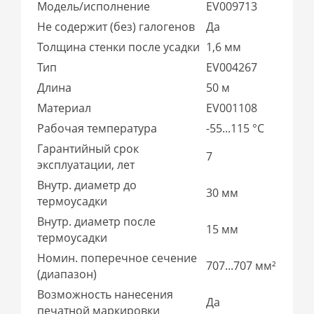
Модель/исполнение
EV009713
Не содержит (без) галогенов
Да
Толщина стенки после усадки
1,6 мм
Тип
EV004267
Длина
50 м
Материал
EV001108
Рабочая температура
-55...115 °C
Гарантийный срок
7
эксплуатации, лет
Внутр. диаметр до
30 мм
термоусадки
Внутр. диаметр после
15 мм
термоусадки
Номин. поперечное сечение
707...707 мм²
(диапазон)
Возможность нанесения
Да
печатной маркировки