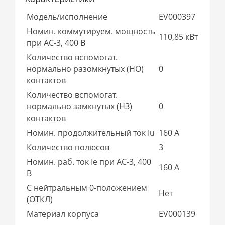
Модель/исполнение
EV000397
Номин. коммутируем. мощность
110,85 кВт
при AC-3, 400 В
Количество вспомогат.
нормально разомкнутых (НО)
0
контактов
Количество вспомогат.
нормально замкнутых (НЗ)
0
контактов
Номин. продолжительный ток Iu
160 А
Количество полюсов
3
Номин. раб. ток Ie при AC-3, 400
160 А
В
С нейтральным 0-положением
Нет
(ОТКЛ)
Материал корпуса
EV000139