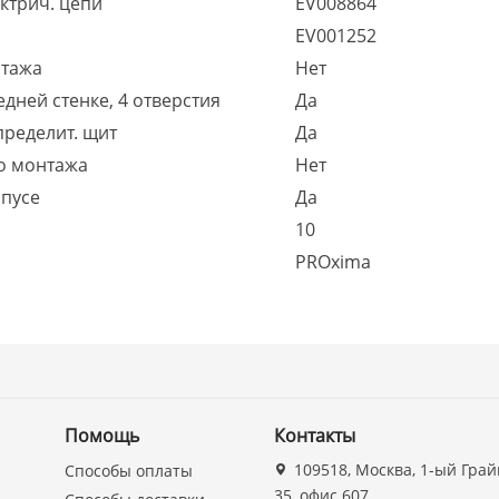
ктрич. цепи
EV008864
EV001252
нтажа
Нет
дней стенке, 4 отверстия
Да
пределит. щит
Да
о монтажа
Нет
рпусе
Да
10
PROxima
Помощь
Контакты
109518, Москва, 1-ый Грай
Способы оплаты
35, офис 607