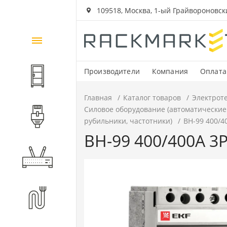
109518, Москва, 1-ый Грайвороновский
Каталог
товаров
Производители
Компания
Оплата
Шкафы и стойки
Главная
Каталог товаров
Электрот
Силовое оборудование (автоматические
Компоненты СКС
рубильники, частотники)
ВН-99 400/4
ВН-99 400/400А 3P
Активное оборудование
Волоконно-оптические
компоненты