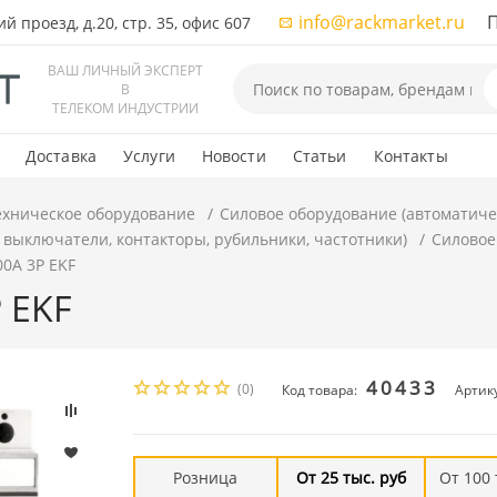
info@rackmarket.ru
ПН-
 проезд, д.20, стр. 35, офис 607
ВАШ ЛИЧНЫЙ ЭКСПЕРТ
В
ТЕЛЕКОМ ИНДУСТРИИ
Доставка
Услуги
Новости
Статьи
Контакты
ехническое оборудование
Силовое оборудование (автоматиче
 выключатели, контакторы, рубильники, частотники)
Силовое
00А 3P EKF
 EKF
40433
(0)
Код товара:
Артику
Розница
От 25 тыс. руб
От 100 