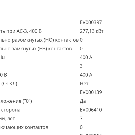
EV000397
ь при AC-3, 400 В
277,13 кВт
льно разомкнутых (НО) контактов
0
ьно замкнутых (НЗ) контактов
0
Iu
400 А
3
0 В
400 А
 (ОТКЛ)
Нет
EV000139
ложение ("0")
Да
я сторона
EV006410
и, лет
7
ключающих контактов
0