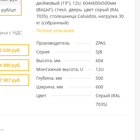
дюймовый (19"), 12U, 604x600х500мм
(ВхШхГ), стекл. дверь, цвет серый (RAL
руб/шт
7035), столешница Calvados, нагрузка 30
кг (собранный)
Полное описание
ана с НДС
Производитель
ZPAS
2 636 руб.
Серия
SJB
Высота, мм
604
4 490 руб.
Монтажная высота, U
12U
Глубина, мм
500
7 907 руб.
Ширина, мм
600
Цвет
Cерый (RAL
7035)