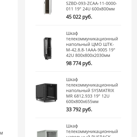
SZBD-093-ZCAA-11-0000-
011 19" 24U 600x800мм
45 022 руб.
Шкаф
телекоммуникационный
напольный ЦМО ШТК-
М-42.8.8-1ААА-9005 19"
42U 800x800x2030мм
98 774 руб.
Шкаф
телекоммуникационный
напольный SYSMATRIX
MR 6812.933 19" 12U
600x800x655мм
33 792 руб.
Шкаф
телекоммуникационный
ым
напольный RUSRACK