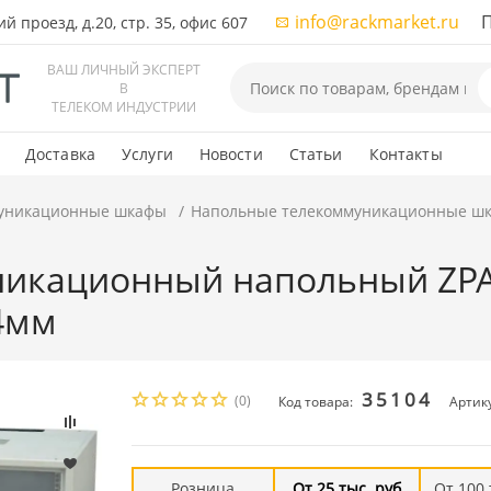
info@rackmarket.ru
ПН-
 проезд, д.20, стр. 35, офис 607
ВАШ ЛИЧНЫЙ ЭКСПЕРТ
В
ТЕЛЕКОМ ИНДУСТРИИ
Доставка
Услуги
Новости
Статьи
Контакты
уникационные шкафы
Напольные телекоммуникационные ш
икационный напольный ZPAS
4мм
35104
(0)
Код товара:
Артик
Розница
От 25 тыс. руб
От 100 