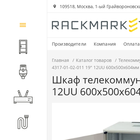
109518, Москва, 1-ый Грайвороновский
Каталог
товаров
Производители
Компания
Оплата
Шкафы и стойки
Главная
Каталог товаров
Телекомм
4317-01-02-011 19" 12UU 600x500x604мм
Компоненты СКС
Шкаф телекоммун
12UU 600x500x60
Активное оборудование
Волоконно-оптические
компоненты