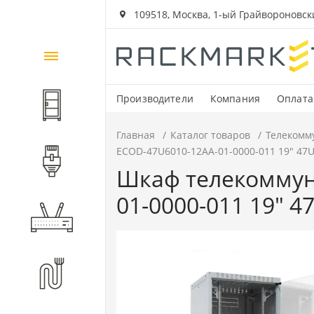
109518, Москва, 1-ый Грайвороновский
Каталог
товаров
Производители
Компания
Оплата
Шкафы и стойки
Главная
Каталог товаров
Телекомм
ECOD-47U6010-12AA-01-0000-011 19" 47
Компоненты СКС
Шкаф телекоммун
01-0000-011 19" 
Активное оборудование
Волоконно-оптические
компоненты