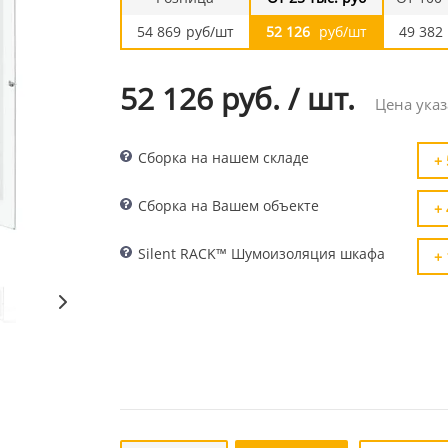
54 869
руб/шт
52 126
руб/шт
49 382
52 126 руб.
/
шт.
Цена указ
Сборка на нашем складе
+ 
Сборка на Вашем объекте
+ 
Silent RACK™ Шумоизоляция шкафа
+ 