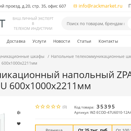
info@rackmarket.ru
ПН-
 проезд, д.20, стр. 35, офис 607
ВАШ ЛИЧНЫЙ ЭКСПЕРТ
В
ТЕЛЕКОМ ИНДУСТРИИ
Доставка
Услуги
Новости
Статьи
Контакты
уникационные шкафы
Напольные телекоммуникационные ш
U 600x1000x2211мм
икационный напольный ZPA
47U 600x1000x2211мм
35395
(0)
Код товара:
Артикул: WZ-ECOD-47U6010-12AA
Розница
От 25 тыс. руб
От 100 