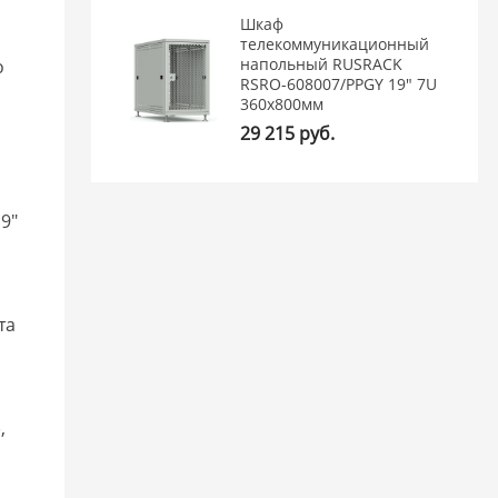
Шкаф
телекоммуникационный
напольный RUSRACK
о
RSRO-608007/PPGY 19" 7U
360x800мм
29 215 руб.
9"
та
,