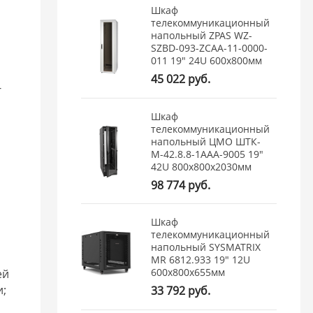
Шкаф
телекоммуникационный
напольный ZPAS WZ-
SZBD-093-ZCAA-11-0000-
011 19" 24U 600x800мм
45 022 руб.
-
Шкаф
телекоммуникационный
напольный ЦМО ШТК-
М-42.8.8-1ААА-9005 19"
42U 800x800x2030мм
98 774 руб.
Шкаф
телекоммуникационный
напольный SYSMATRIX
MR 6812.933 19" 12U
600x800x655мм
ей
и;
33 792 руб.