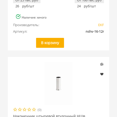
От 25 тыс. руб
От 100 тыс. руб
26
руб/шт
24
руб/шт
Наличие: много
Производитель:
EKF
Артикул:
nshv-16-12r
В корзину
(0)
Наконечник штыревой втулочный НШв