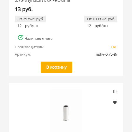
0.75-8 (уп5шт) EKF PROxima
13 руб.
От 25 тыс. руб
От 100 тыс. руб
12
руб/шт
12
руб/шт
Наличие: много
Производитель:
EKF
Артикул:
nshv-0.75-8r
В корзину