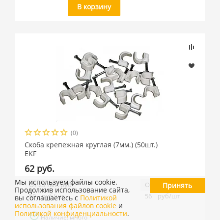
В корзину
(0)
Скоба крепежная круглая (7мм.) (50шт.)
EKF
62 руб.
Мы используем файлы cookie.
От 25 тыс. руб
От 100 тыс. руб
Принять
Продолжив использование сайта,
59
руб/шт
56
руб/шт
вы соглашаетесь с
Политикой
использования файлов cookie
и
Политикой конфиденциальности
.
Наличие: много