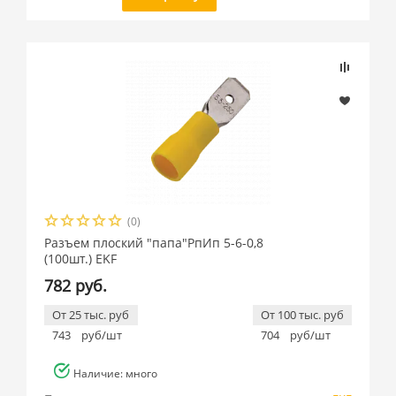
(0)
Разъем плоский "папа"РпИп 5-6-0,8
(100шт.) EKF
782 руб.
От 25 тыс. руб
От 100 тыс. руб
743
руб/шт
704
руб/шт
Наличие: много