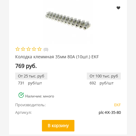
(0)
Колодка клеммная 35мм 80А (10шт.) EKF
769 руб.
От 25 тыс. руб
От 100 тыс. руб
731
руб/шт
692
руб/шт
Наличие: много
Производитель:
EKF
Артикул:
plc-KK-35-80
В корзину