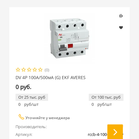
(0)
DV 4P 100А/500мА (G) EKF AVERES
0 руб.
От 25 тыс. руб
От 100 тыс. руб
0
руб/шт
0
руб/шт
Уточняйте у менеджера
Производитель:
EKF
Артикул:
rccb-4-100-500-g-av