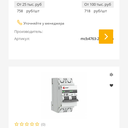
От 25 тыс. руб
От 100 тыс. руб
758
руб/шт
718
руб/шт
Уточняйте у менеджера
Производитель:
EKF
Артикул:
mcb4763-2-13C-pro
(0)