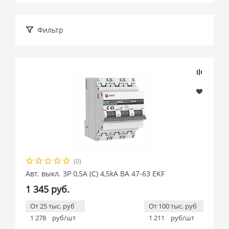
Фильтр
Подбор параметров
Розничная цена
(0)
Производитель
Авт. выкл. 3P 0,5А (C) 4,5kA ВА 47-63 EKF
1 345 руб.
EKF (
745
)
От 25 тыс. руб
От 100 тыс. руб
1 278
руб/шт
1 211
руб/шт