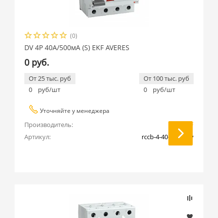
(0)
DV 4P 40А/500мА (S) EKF AVERES
0 руб.
От 25 тыс. руб
От 100 тыс. руб
0
руб/шт
0
руб/шт
Уточняйте у менеджера
Производитель:
EKF
Артикул:
rccb-4-40-500-s-av