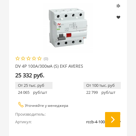
(0)
DV 4P 100А/300мА (S) EKF AVERES
25 332 руб.
От 25 тыс. руб
От 100 тыс. руб
24 065
руб/шт
22 799
руб/шт
Уточняйте у менеджера
Производитель:
EKF
Артикул:
rccb-4-100-300-s-av