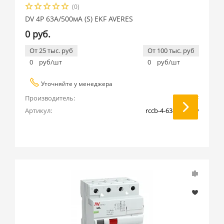
(0)
DV 4P 63А/500мА (S) EKF AVERES
0 руб.
От 25 тыс. руб
От 100 тыс. руб
0
руб/шт
0
руб/шт
Уточняйте у менеджера
Производитель:
EKF
Артикул:
rccb-4-63-500-s-av