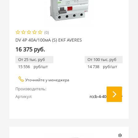
(0)
DV 4P 40А/100мА (S) EKF AVERES
16 375 руб.
От 25 тыс. руб
От 100 тыс. руб
15 556
руб/шт
14 738
руб/шт
Уточняйте у менеджера
Производитель:
EKF
Артикул:
rccb-4-40-100-s-av