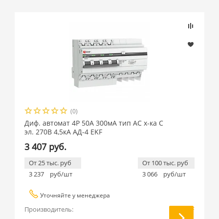
(0)
Диф. автомат 4P 50А 300мА тип АС х-ка C
эл. 270В 4,5кА АД-4 EKF
3 407 руб.
От 25 тыс. руб
От 100 тыс. руб
3 237
руб/шт
3 066
руб/шт
Уточняйте у менеджера
Производитель:
EKF