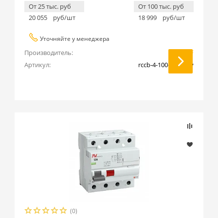
От 25 тыс. руб
От 100 тыс. руб
20 055
руб/шт
18 999
руб/шт
Уточняйте у менеджера
Производитель:
EKF
Артикул:
rccb-4-100-100-s-av
(0)