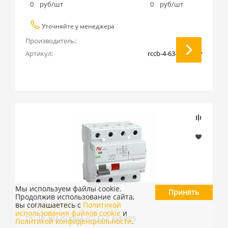
0
руб/шт
0
руб/шт
Уточняйте у менеджера
Производитель:
EKF
Артикул:
rccb-4-63-500-g-av
Мы используем файлы cookie.
Принять
Продолжив использование сайта,
вы соглашаетесь с
Политикой
(0)
использования файлов cookie
и
DV 4P 40А/500мА (G) EKF AVERES
Политикой конфиденциальности
.