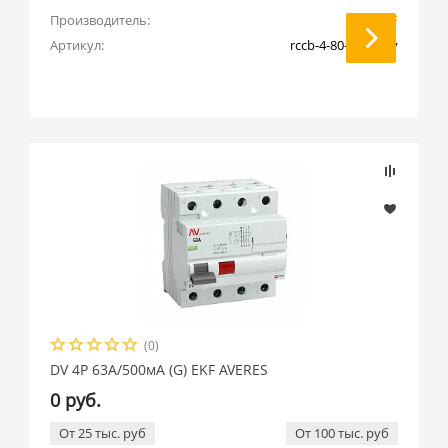
Производитель:
EKF
Артикул:
rccb-4-80-500-g-av
(0)
DV 4P 63А/500мА (G) EKF AVERES
0 руб.
От 25 тыс. руб
От 100 тыс. руб