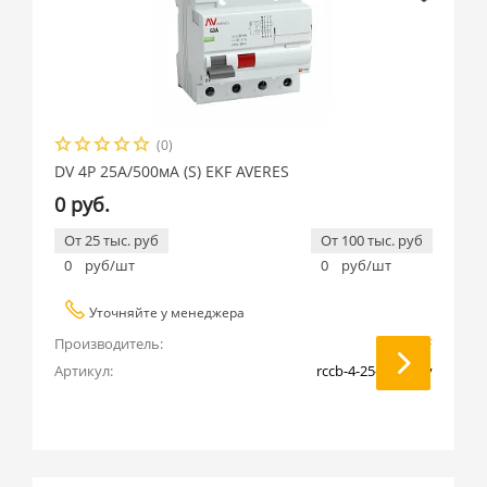
(0)
DV 4P 25А/500мА (S) EKF AVERES
0 руб.
От 25 тыс. руб
От 100 тыс. руб
0
руб/шт
0
руб/шт
Уточняйте у менеджера
Производитель:
EKF
Артикул:
rccb-4-25-500-s-av