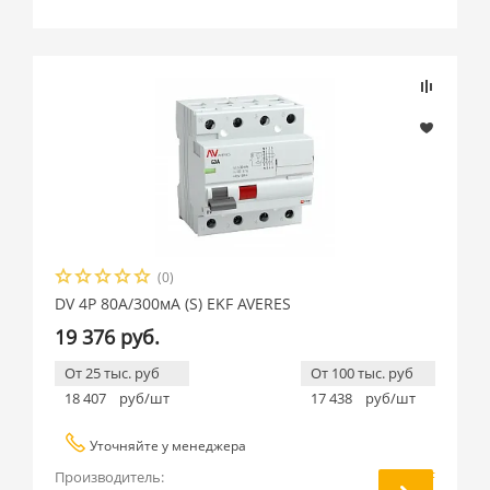
(0)
DV 4P 80А/300мА (S) EKF AVERES
19 376 руб.
От 25 тыс. руб
От 100 тыс. руб
18 407
руб/шт
17 438
руб/шт
Уточняйте у менеджера
Производитель:
EKF