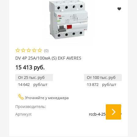
(0)
DV 4P 25А/100мА (S) EKF AVERES
15 413 руб.
От 25 тыс. руб
От 100 тыс. руб
14 642
руб/шт
13 872
руб/шт
Уточняйте у менеджера
Производитель:
EKF
Артикул:
rccb-4-25-100-s-av