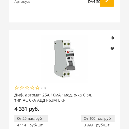
Артикул:
DA4-50-300-pro
(0)
Диф. автомат 25А 10мА 1мод. х-ка С эл.
тип AС 6кА АВДТ-63М EKF
4 331 руб.
От 25 тыс. руб
От 100 тыс. руб
4 114
руб/шт
3 898
руб/шт