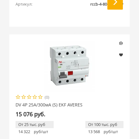
Артикул:
rccb-4-80-300-s-av
(0)
DV 4P 25А/300мА (S) EKF AVERES
15 076 руб.
От 25 тыс. руб
От 100 тыс. руб
14 322
руб/шт
13 568
руб/шт