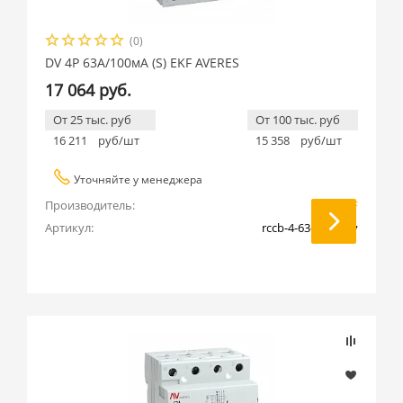
(0)
DV 4P 63А/100мА (S) EKF AVERES
17 064 руб.
От 25 тыс. руб
От 100 тыс. руб
16 211
руб/шт
15 358
руб/шт
Уточняйте у менеджера
Производитель:
EKF
Артикул:
rccb-4-63-100-s-av