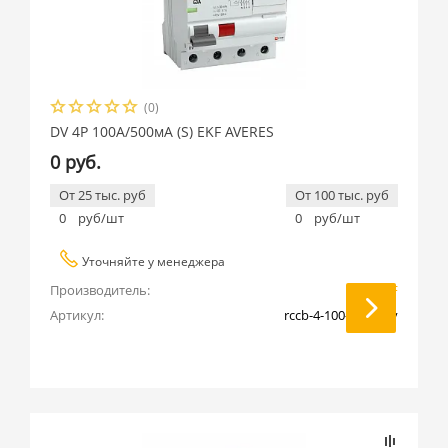
(0)
DV 4P 100А/500мА (S) EKF AVERES
0 руб.
От 25 тыс. руб
От 100 тыс. руб
0
руб/шт
0
руб/шт
Уточняйте у менеджера
Производитель:
EKF
Артикул:
rccb-4-100-500-s-av