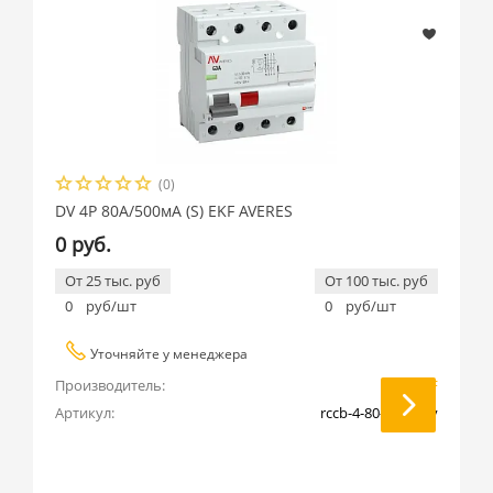
(0)
DV 4P 80А/500мА (S) EKF AVERES
0 руб.
От 25 тыс. руб
От 100 тыс. руб
0
руб/шт
0
руб/шт
Уточняйте у менеджера
Производитель:
EKF
Артикул:
rccb-4-80-500-s-av