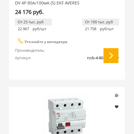
DV 4P 80А/100мА (S) EKF AVERES
24 176 руб.
От 25 тыс. руб
От 100 тыс. руб
22 967
руб/шт
21 758
руб/шт
Уточняйте у менеджера
Производитель:
EKF
Артикул:
rccb-4-80-100-s-av