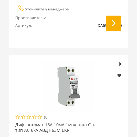
Уточняйте у менеджера
Производитель:
EKF
Артикул:
DA63M-25-10
(0)
Диф. автомат 16А 10мА 1мод. х-ка С эл.
тип AС 6кА АВДТ-63М EKF