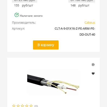
Cabeus (
149
)
155
руб/шт
148
руб/шт
DKC (
6
)
Наличие: много
Hyperline (
305
)
Производитель:
Cabeus
Konoos (
1
)
Артикул:
CLT-A-9-01X16-Z-PE-ARM-PE-
Nexans (
15
)
DD-OUT-40
Rexant (
1
)
В корзину
SINELLS (
2
)
Teldor (
22
)
TopLAN (
1
)
TWT (
20
)
ZPAS (
1
)
(0)