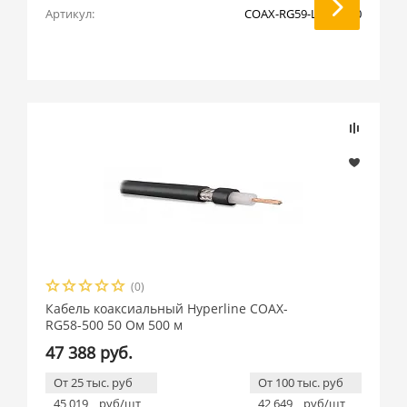
Артикул:
COAX-RG59-LSZH-100
(0)
Кабель коаксиальный Hyperline COAX-
RG58-500 50 Ом 500 м
47 388 руб.
От 25 тыс. руб
От 100 тыс. руб
45 019
руб/шт
42 649
руб/шт