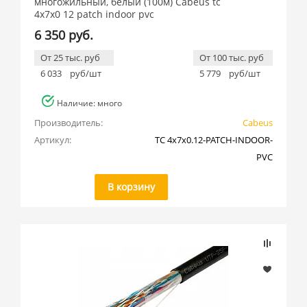
многожильный, белый (100м) Cabeus tc
4x7x0 12 patch indoor pvc
6 350 руб.
От 25 тыс. руб
От 100 тыс. руб
6 033
руб/шт
5 779
руб/шт
Наличие: много
Производитель:
Cabeus
Артикул:
TC 4x7x0.12-PATCH-INDOOR-
PVC
В корзину