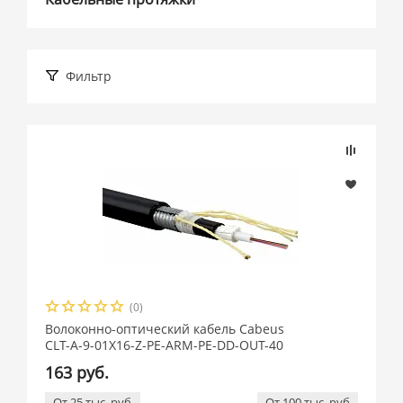
Фильтр
Подбор параметров
Розничная цена
(0)
Производитель
Волоконно-оптический кабель Cabeus
CLT-A-9-01X16-Z-PE-ARM-PE-DD-OUT-40
AESP (
2
)
163 руб.
Belden (
11
)
От 25 тыс. руб
От 100 тыс. руб