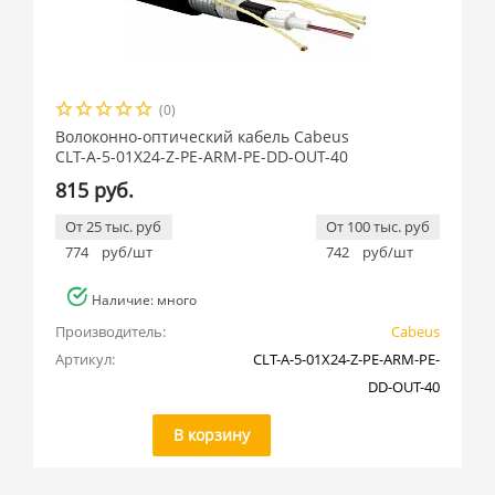
(0)
Волоконно-оптический кабель Cabeus
CLT-A-5-01X24-Z-PE-ARM-PE-DD-OUT-40
815 руб.
От 25 тыс. руб
От 100 тыс. руб
774
руб/шт
742
руб/шт
Наличие: много
Производитель:
Cabeus
Артикул:
CLT-A-5-01X24-Z-PE-ARM-PE-
DD-OUT-40
В корзину