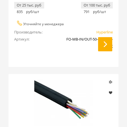
От 25 тыс. руб
От 100 тыс. руб
835
руб/шт
791
руб/шт
Уточняйте у менеджера
Производитель:
Hyperline
Артикул:
FO-MB-IN/OUT-50-48-LSZH-
BK